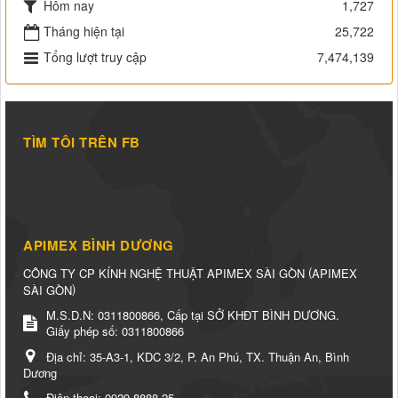
Hôm nay
1,727
Tháng hiện tại
25,722
Tổng lượt truy cập
7,474,139
TÌM TÔI TRÊN FB
may in lụa
may in lụa
,
may in ly trà sữa
,
may in túi
may in áo
,
may bao
bì
,
băng tải sấy
APIMEX BÌNH DƯƠNG
(
CÔNG TY CP KÍNH NGHỆ THUẬT APIMEX SÀI GÒN
APIMEX
)
SÀI GÒN
M.S.D.N: 0311800866, Cấp tại SỞ KHĐT BÌNH DƯƠNG.
Giấy phép số: 0311800866
Địa chỉ:
35-A3-1, KDC 3/2, P. An Phú, TX. Thuận An, Bình
Dương
Điện thoại:
0929 8888 25