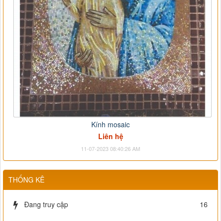
Kính mosaic
Liên hệ
11-07-2023 08:40:26 AM
THỐNG KÊ
Đang truy cập
16