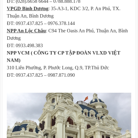
ĐT: (028).6658 6644 – 0788.888.178
VPGD Bình Dương
: 35-A3-1, KDC 3/2, P. An Phú, TX.
Thuận An, Bình Dương
ĐT: 0937.437.825 – 0976.378.144
NPP An Lộc Châu
: C94 The Oasis An Phú, Thuận An, Bình
Dương
ĐT: 0933.498.383
NPP VCM ( CÔNG TY CP TẬP ĐOÀN VLXD VIỆT
NAM)
310 Liên Phường, P. Phước Long, Q.9, TP.Thủ Đức
ĐT: 0937.437.825 – 0987.871.090