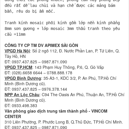
đều rất dễ lau chùi và hạn chế được các mảng bám
bẩn, rêu do bị ẩm mốc.
Tranh kính mosaic phôi kính gồm lớp nền kính phẳng
8mm sơn gương + lớp mosaic 3mm thấu tranh theo yêu
cầu =11mm
CÔNG TY CP TM DV APIMEX SÀI GÒN
VPGD Hà Nội
: Số 2 ngõ 112, Đ. Nước Phần Lan, P. Tứ Liên, Q.
Tây Hồ, HN
ĐT: 0937.437.825 – 0987.871.090
VPGD TP.HCM
: 143 Phạm Huy Thông, P.6, Q. Gò Vấp
ĐT: (028).6658 6644 – 0788.888.178
VPGD Bình Dương
: 35-A3-1, KDC 3/2, P. An Phú, TP.Hồ Chí
Minh (Bình Dương cũ).
ĐT: 0937.437.825 – 0976.378.144
NPP An Lộc Châu
: C94 The Oasis An Phú, Thuận An, TP.Hồ Chí
Minh (Bình Dương cũ).
ĐT: 0933.498.383
Văn phòng giao dịch trung tâm thành phố - VINCOM
CENTER
310 Liên Phường, P. Phước Long B, Q.Thủ Đức, TP.Hồ Chí Minh.
ĐT: 0937.437.825 – 0987.871.090