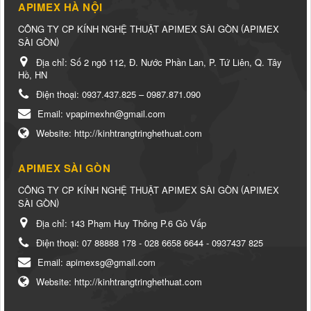
APIMEX HÀ NỘI
(
CÔNG TY CP KÍNH NGHỆ THUẬT APIMEX SÀI GÒN
APIMEX
)
SÀI GÒN
Địa chỉ:
Số 2 ngõ 112, Đ. Nước Phần Lan, P. Tứ Liên, Q. Tây
Hồ, HN
Điện thoại:
0937.437.825 – 0987.871.090
Email:
vpapimexhn@gmail.com
Website:
http://kinhtrangtringhethuat.com
APIMEX SÀI GÒN
(
CÔNG TY CP KÍNH NGHỆ THUẬT APIMEX SÀI GÒN
APIMEX
)
SÀI GÒN
Địa chỉ:
143 Phạm Huy Thông P.6 Gò Vấp
Điện thoại:
07 88888 178 - 028 6658 6644 - 0937437 825
Email:
apimexsg@gmail.com
Website:
http://kinhtrangtringhethuat.com