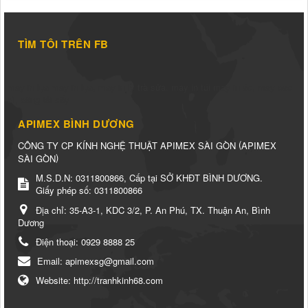
TÌM TÔI TRÊN FB
may in lụa
may in lụa
,
may in ly trà sữa
,
may in túi
may in áo
,
may bao
bì
,
băng tải sấy
APIMEX BÌNH DƯƠNG
(
CÔNG TY CP KÍNH NGHỆ THUẬT APIMEX SÀI GÒN
APIMEX
)
SÀI GÒN
M.S.D.N: 0311800866, Cấp tại SỞ KHĐT BÌNH DƯƠNG.
Giấy phép số: 0311800866
Địa chỉ:
35-A3-1, KDC 3/2, P. An Phú, TX. Thuận An, Bình
Dương
Điện thoại:
0929 8888 25
Email:
apimexsg@gmail.com
Website:
http://tranhkinh68.com