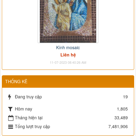
Kính mosaic
Liên hệ
11-07-2023 08:40:26 AM
THỐNG KÊ
Đang truy cập
19
Hôm nay
1,805
Tháng hiện tại
33,489
Tổng lượt truy cập
7,481,906