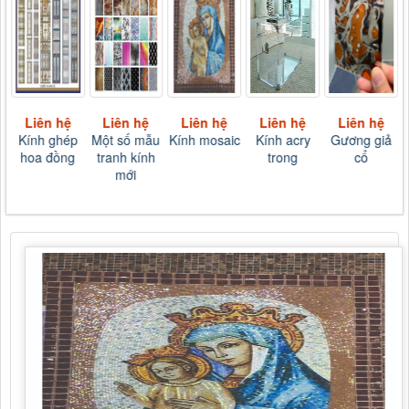
Liên hệ
Liên hệ
Liên hệ
Liên hệ
Liên hệ
Kính ghép
Một số mẫu
Kính mosaic
Kính acry
Gương giả
hoa đồng
tranh kính
trong
cổ
mới