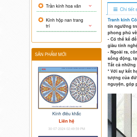
Trần kính hoa văn
Chi tiế
Tranh kính C
Kính hộp nan trang
trí
tín ngưỡng tr
phong phú về
- Có thể kể đ
giàu tính ngh
- Ngoài ra, c
SẢN PHẨM MỚI
sống động, tạ
Tất cả những
* Với sự kết
tượng của đức
nguyện, góp p
Kính điêu khắc
Liên hệ
30-07-2024 02:49:59 PM