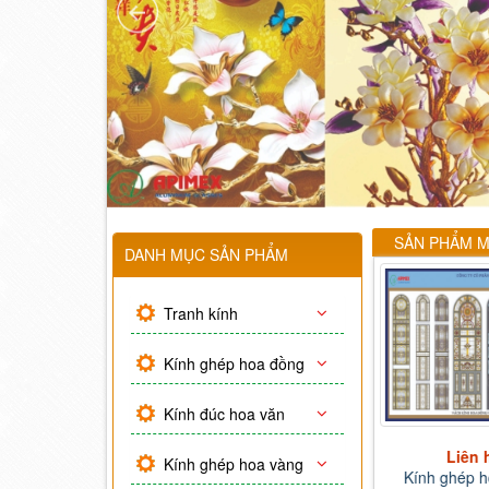
SẢN PHẨM M
DANH MỤC SẢN PHẨM
Tranh kính
Kính ghép hoa đồng
Kính đúc hoa văn
Liên hệ
Liên hệ
Liên 
Kính ghép hoa vàng
Trần kính cong hoa văn
Kính điêu khắc
Kính ghép 