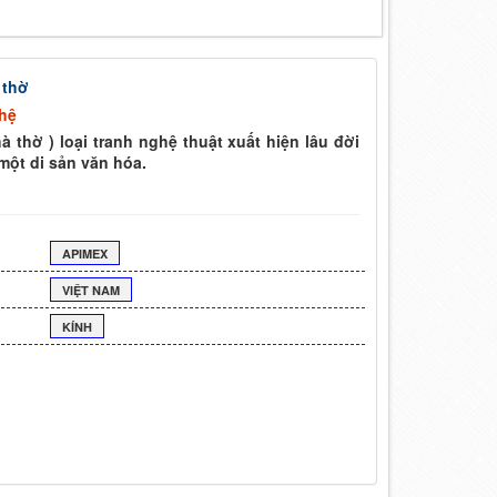
 thờ
hệ
à thờ ) loại tranh nghệ thuật xuất hiện lâu đời
 một di sản văn hóa.
APIMEX
VIỆT NAM
KÍNH