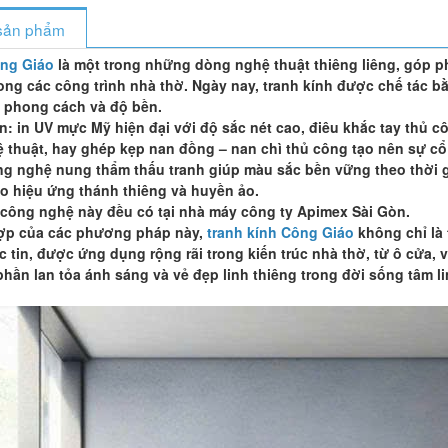
t sản phẩm
ông Giáo
là một trong những dòng nghệ thuật thiêng liêng, góp ph
ong các công trình nhà thờ. Ngày nay, tranh kính được chế tác 
 phong cách và độ bền.
ến: in UV mực Mỹ hiện đại với độ sắc nét cao, điêu khắc tay thủ c
ệ thuật, hay ghép kẹp nan đồng – nan chì thủ công tạo nên sự cổ 
ông nghệ nung thẩm thấu tranh giúp màu sắc bền vững theo thời g
o hiệu ứng thánh thiêng và huyền ảo.
 công nghệ này đều có tại nhà máy công ty Apimex Sài Gòn.
 hợp của các phương pháp này,
tranh kính Công Giáo
không chỉ là 
 tin, được ứng dụng rộng rãi trong kiến trúc nhà thờ, từ ô cửa,
hần lan tỏa ánh sáng và vẻ đẹp linh thiêng trong đời sống tâm li