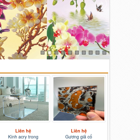
Liên hệ
Liên hệ
Liên 
Kính acry trong
Gương giả cổ
kính khắc g