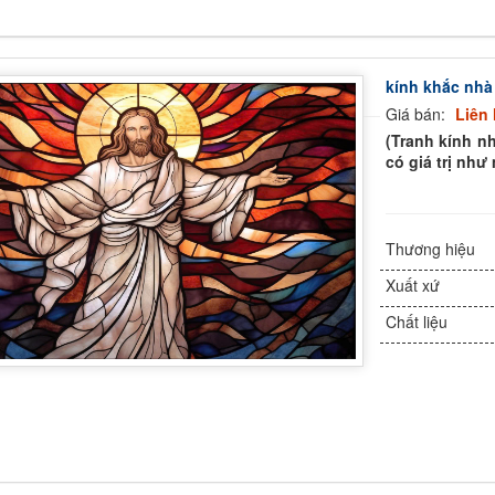
kính khắc nhà
Giá bán:
Liên 
(Tranh kính nh
có giá trị như
Thương hiệu
Xuất xứ
Chất liệu