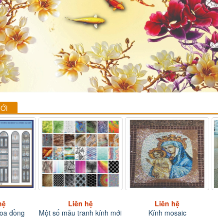
ỚI
hệ
Liên hệ
Liên hệ
hoa đồng
Một số mẫu tranh kính mới
Kính mosaic