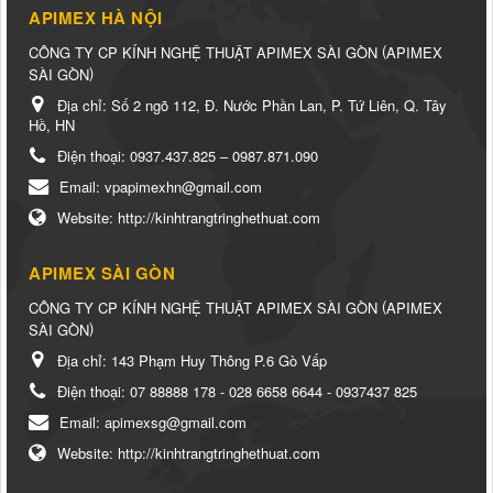
APIMEX HÀ NỘI
(
CÔNG TY CP KÍNH NGHỆ THUẬT APIMEX SÀI GÒN
APIMEX
)
SÀI GÒN
Địa chỉ:
Số 2 ngõ 112, Đ. Nước Phần Lan, P. Tứ Liên, Q. Tây
Hồ, HN
Điện thoại:
0937.437.825 – 0987.871.090
Email:
vpapimexhn@gmail.com
Website:
http://kinhtrangtringhethuat.com
APIMEX SÀI GÒN
(
CÔNG TY CP KÍNH NGHỆ THUẬT APIMEX SÀI GÒN
APIMEX
)
SÀI GÒN
Địa chỉ:
143 Phạm Huy Thông P.6 Gò Vấp
Điện thoại:
07 88888 178 - 028 6658 6644 - 0937437 825
Email:
apimexsg@gmail.com
Website:
http://kinhtrangtringhethuat.com