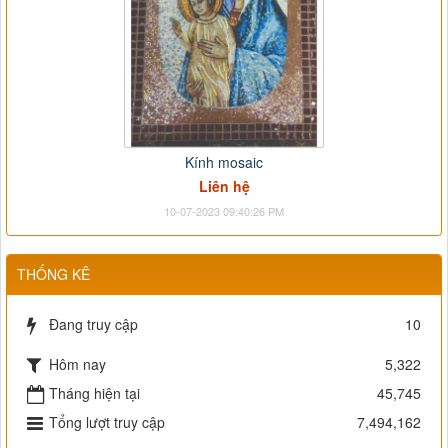
Kính mosaic
Liên hệ
10-07-2023 09:40:26 PM
THỐNG KÊ
Đang truy cập
10
Hôm nay
5,322
Tháng hiện tại
45,745
Tổng lượt truy cập
7,494,162