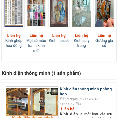
Liên hệ
Liên hệ
Liên hệ
Liên hệ
Liên hệ
Kính ghép
Một số mẫu
Kính mosaic
Kính acry
Gương giả
hoa đồng
tranh kính
trong
cổ
mới
Kính điện thông minh (1 sản phẩm)
Kính điện thông minh phòng
họp
Đăng ngày 13-11-2018
12:11:57 PM
Liên hệ
Kính điện
là một loại vật liệu