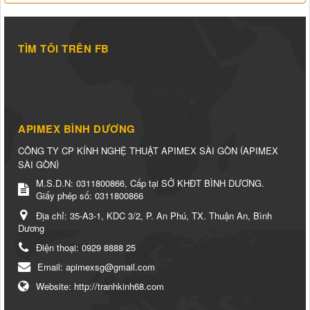
TÌM TÔI TRÊN FB
may in lụa
may in lụa
,
may in ly trà sữa
,
may in túi
may in áo
,
may bao
bì
,
băng tải sấy
APIMEX BÌNH DƯƠNG
(
CÔNG TY CP KÍNH NGHỆ THUẬT APIMEX SÀI GÒN
APIMEX
)
SÀI GÒN
M.S.D.N: 0311800866, Cấp tại SỞ KHĐT BÌNH DƯƠNG.
Giấy phép số: 0311800866
Địa chỉ:
35-A3-1, KDC 3/2, P. An Phú, TX. Thuận An, Bình
Dương
Điện thoại:
0929 8888 25
Email:
apimexsg@gmail.com
Website:
http://tranhkinh68.com