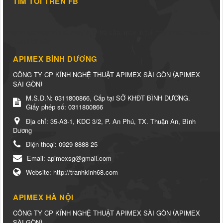
TÌM TÔI TRÊN FB
may in lụa
may in lụa
,
may in ly trà sữa
,
may in túi
may in áo
,
may bao
bì
,
băng tải sấy
APIMEX BÌNH DƯƠNG
(
CÔNG TY CP KÍNH NGHỆ THUẬT APIMEX SÀI GÒN
APIMEX
)
SÀI GÒN
M.S.D.N: 0311800866, Cấp tại SỞ KHĐT BÌNH DƯƠNG.
Giấy phép số: 0311800866
Địa chỉ:
35-A3-1, KDC 3/2, P. An Phú, TX. Thuận An, Bình
Dương
Điện thoại:
0929 8888 25
Email:
apimexsg@gmail.com
Website:
http://tranhkinh68.com
APIMEX HÀ NỘI
(
CÔNG TY CP KÍNH NGHỆ THUẬT APIMEX SÀI GÒN
APIMEX
)
SÀI GÒN