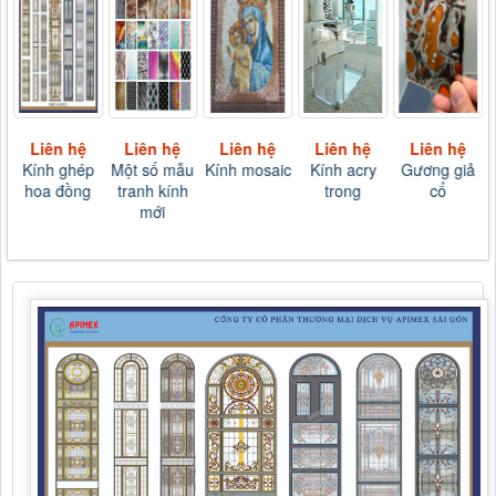
Liên hệ
Liên hệ
Liên hệ
Liên hệ
Liên hệ
Kính ghép
Một số mẫu
Kính mosaic
Kính acry
Gương giả
hoa đồng
tranh kính
trong
cổ
mới