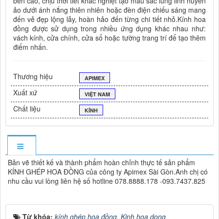
bền cao, chịu thời tiết khắc nghiệt tạo màu sắc lung linh huyền
ảo dưới ánh nắng thiên nhiên hoặc đèn điện chiếu sáng mang
đến vẻ đẹp lộng lẫy, hoàn hảo đến từng chi tiết nhỏ.Kính hoa
đồng được sử dụng trong nhiều ứng dụng khác nhau như:
vách kính, cửa chính, cửa sổ hoặc tường trang trí để tạo thêm
điểm nhấn.
Thương hiệu
APIMEX
Xuất xứ
VIỆT NAM
Chất liệu
KÍNH
Bản vẽ thiết kế và thành phẩm hoàn chỉnh thực tế sản phẩm
KÍNH GHÉP HOA ĐỒNG của công ty Apimex Sài Gòn.Anh chị có
nhu cầu vui lòng liên hệ số hotline 078.8888.178 -093.7437.825
Từ khóa:
kính ghép hoa đồng
,
Kinh hoa dong