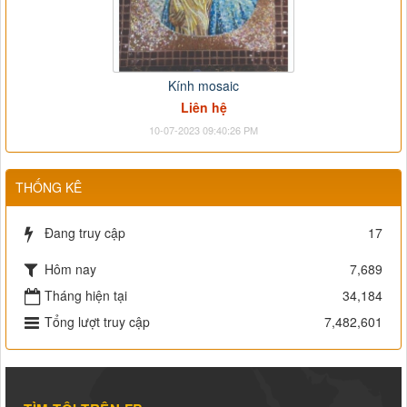
Kính mosaic
Liên hệ
10-07-2023 09:40:26 PM
THỐNG KÊ
Đang truy cập
17
Hôm nay
7,689
Tháng hiện tại
34,184
Tổng lượt truy cập
7,482,601