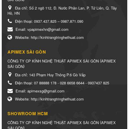
Địa chỉ:
Số 2 ngõ 112, Đ. Nước Phần Lan, P. Tứ Liên, Q. Tây
Hồ, HN
Điện thoại:
0937.437.825 – 0987.871.090
Email:
vpapimexhn@gmail.com
Website:
http://kinhtrangtringhethuat.com
APIMEX SÀI GÒN
(
CÔNG TY CP KÍNH NGHỆ THUẬT APIMEX SÀI GÒN
APIMEX
)
SÀI GÒN
Địa chỉ:
143 Phạm Huy Thông P.6 Gò Vấp
Điện thoại:
07 88888 178 - 028 6658 6644 - 0937437 825
Email:
apimexsg@gmail.com
Website:
http://kinhtrangtringhethuat.com
SHOWROOM HCM
(
CÔNG TY CP KÍNH NGHỆ THUẬT APIMEX SÀI GÒN
APIMEX
)
SÀI GÒN