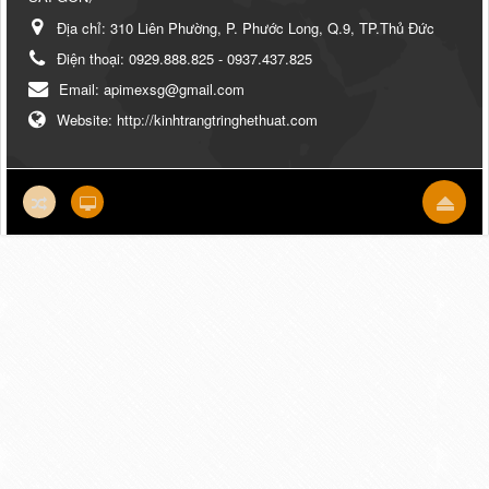
Địa chỉ:
310 Liên Phường, P. Phước Long, Q.9, TP.Thủ Đức
Điện thoại:
0929.888.825 - 0937.437.825
Email:
apimexsg@gmail.com
Website:
http://kinhtrangtringhethuat.com