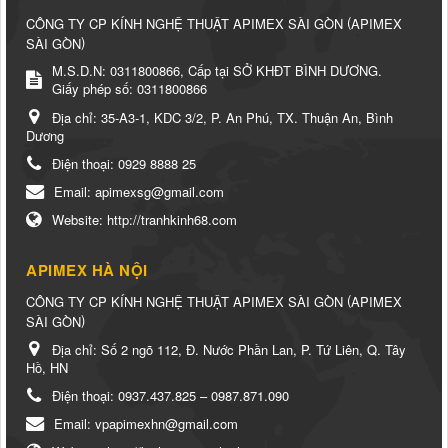
(
CÔNG TY CP KÍNH NGHỆ THUẬT APIMEX SÀI GÒN
APIMEX
)
SÀI GÒN
M.S.D.N: 0311800866, Cấp tại SỞ KHĐT BÌNH DƯƠNG.
Giấy phép số: 0311800866
Địa chỉ:
35-A3-1, KDC 3/2, P. An Phú, TX. Thuận An, Bình
Dương
Điện thoại:
0929 8888 25
Email:
apimexsg@gmail.com
Website:
http://tranhkinh68.com
APIMEX HÀ NỘI
(
CÔNG TY CP KÍNH NGHỆ THUẬT APIMEX SÀI GÒN
APIMEX
)
SÀI GÒN
Địa chỉ:
Số 2 ngõ 112, Đ. Nước Phần Lan, P. Tứ Liên, Q. Tây
Hồ, HN
Điện thoại:
0937.437.825 – 0987.871.090
Email:
vpapimexhn@gmail.com