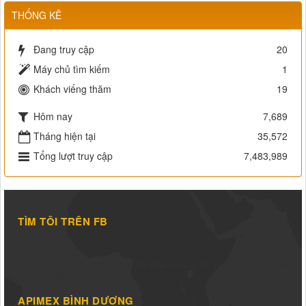
THỐNG KÊ
Đang truy cập
20
Máy chủ tìm kiếm
1
Khách viếng thăm
19
Hôm nay
7,689
Tháng hiện tại
35,572
Tổng lượt truy cập
7,483,989
TÌM TÔI TRÊN FB
may in lụa
may in lụa
,
may in ly trà sữa
,
may in túi
may in áo
,
may bao
bì
,
băng tải sấy
APIMEX BÌNH DƯƠNG