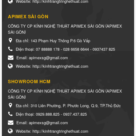
Website:
http://kinhtrangtringhethuat.com
APIMEX SÀI GÒN
(
CÔNG TY CP KÍNH NGHỆ THUẬT APIMEX SÀI GÒN
APIMEX
)
SÀI GÒN
Địa chỉ:
143 Phạm Huy Thông P.6 Gò Vấp
Điện thoại:
07 88888 178 - 028 6658 6644 - 0937437 825
Email:
apimexsg@gmail.com
Website:
http://kinhtrangtringhethuat.com
SHOWROOM HCM
(
CÔNG TY CP KÍNH NGHỆ THUẬT APIMEX SÀI GÒN
APIMEX
)
SÀI GÒN
Địa chỉ:
310 Liên Phường, P. Phước Long, Q.9, TP.Thủ Đức
Điện thoại:
0929.888.825 - 0937.437.825
Email:
apimexsg@gmail.com
Website:
http://kinhtrangtringhethuat.com