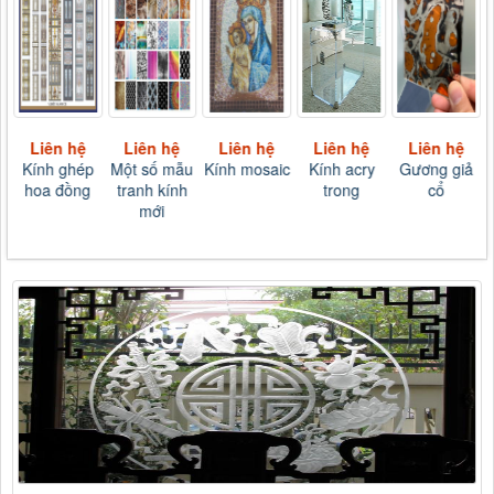
Liên hệ
Liên hệ
Liên hệ
Liên hệ
Liên hệ
Kính ghép
Một số mẫu
Kính mosaic
Kính acry
Gương giả
hoa đồng
tranh kính
trong
cổ
mới