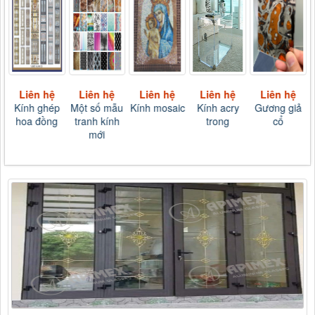
Liên hệ
Liên hệ
Liên hệ
Liên hệ
Liên hệ
Kính ghép
Một số mẫu
Kính mosaic
Kính acry
Gương giả
hoa đồng
tranh kính
trong
cổ
mới