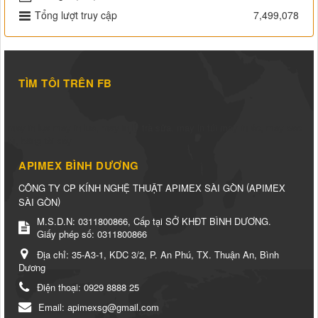
Tổng lượt truy cập
7,499,078
TÌM TÔI TRÊN FB
may in lụa
may in lụa
,
may in ly trà sữa
,
may in túi
may in áo
,
may bao
bì
,
băng tải sấy
APIMEX BÌNH DƯƠNG
(
CÔNG TY CP KÍNH NGHỆ THUẬT APIMEX SÀI GÒN
APIMEX
)
SÀI GÒN
M.S.D.N: 0311800866, Cấp tại SỞ KHĐT BÌNH DƯƠNG.
Giấy phép số: 0311800866
Địa chỉ:
35-A3-1, KDC 3/2, P. An Phú, TX. Thuận An, Bình
Dương
Điện thoại:
0929 8888 25
Email:
apimexsg@gmail.com