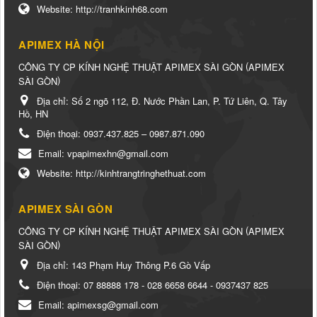
Website:
http://tranhkinh68.com
APIMEX HÀ NỘI
(
CÔNG TY CP KÍNH NGHỆ THUẬT APIMEX SÀI GÒN
APIMEX
)
SÀI GÒN
Địa chỉ:
Số 2 ngõ 112, Đ. Nước Phần Lan, P. Tứ Liên, Q. Tây
Hồ, HN
Điện thoại:
0937.437.825 – 0987.871.090
Email:
vpapimexhn@gmail.com
Website:
http://kinhtrangtringhethuat.com
APIMEX SÀI GÒN
(
CÔNG TY CP KÍNH NGHỆ THUẬT APIMEX SÀI GÒN
APIMEX
)
SÀI GÒN
Địa chỉ:
143 Phạm Huy Thông P.6 Gò Vấp
Điện thoại:
07 88888 178 - 028 6658 6644 - 0937437 825
Email:
apimexsg@gmail.com